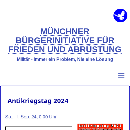
Direkt
zum
Inhalt
MÜNCHNER
BÜRGERINITIATIVE FÜR
FRIEDEN UND ABRÜSTUNG
Militär - Immer ein Problem, Nie eine Lösung
Primary
Benutzermenü
Antikriegstag 2024
links
So.., 1. Sep. 24, 0:00 Uhr