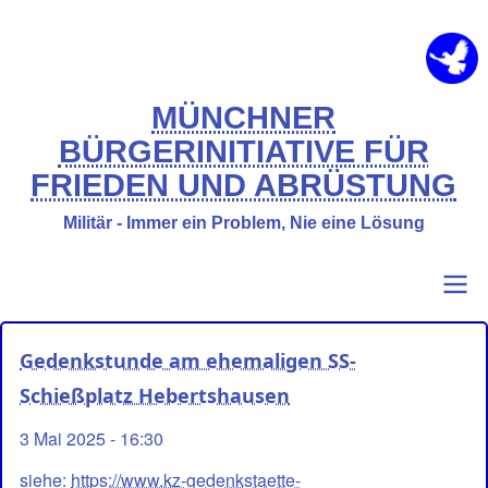
Direkt
zum
Inhalt
MÜNCHNER
BÜRGERINITIATIVE FÜR
FRIEDEN UND ABRÜSTUNG
Militär - Immer ein Problem, Nie eine Lösung
Primary
Benutzermenü
Gedenkstunde am ehemaligen SS-
links
Schießplatz Hebertshausen
3 Mai 2025 - 16:30
siehe:
https://www.kz-gedenkstaette-