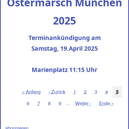
Ostermarsch München
2025
Terminankündigung am
Samstag, 19.April 2025
Marienplatz 11:15 Uhr
Seitennummerierung
Erste
« Anfang
Vorherige
‹ Zurück
Seite
1
Seite
2
Seite
3
Seite
4
Aktue
5
Seite
Seite
Seite
Seite
6
Seite
7
Seite
8
Seite
9
…
Nächste
Weiter ›
Letzte
Ende »
Seite
Seite
abonnieren