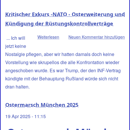
Beitrag
Ulla
Kritischer Exkurs -NATO - Osterweiterung und
beim
Kündigung der Rüstungskontrollverträge
Bunker
Weiterlesen
über
Neuen Kommentar hinzufügen
... Ich will
Kritischer
jetzt keine
Exkurs
Nostalgie pflegen, aber wir hatten damals doch keine
-
Vorstellung wie skrupellos die alle Konfrontation wieder
NATO
angeschoben wurde. Es war Trump, der den INF-Vertrag
-
kündigte mit der Behauptung Rußland würde sich nicht
Osterweiterung
dran halten.
und
Kündigung
der
Ostermarsch München 2025
Rüstungskontrollverträge
19 Apr 2025 - 11:15