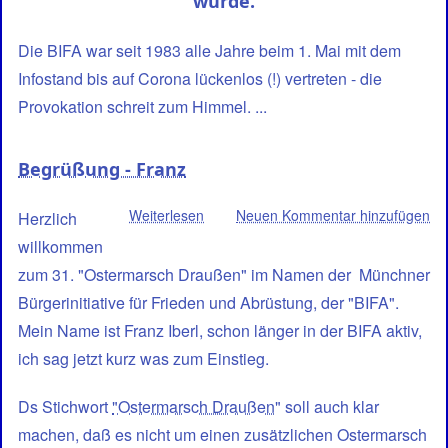
wurde.
Die BIFA war seit 1983 alle Jahre beim 1. Mai mit dem
Infostand bis auf Corona lückenlos (!) vertreten - die
Provokation schreit zum Himmel. ...
Begrüßung - Franz
Weiterlesen
über
Neuen Kommentar hinzufügen
Herzlich
Begrüßung
willkommen
-
zum 31. "Ostermarsch Draußen" im Namen der Münchner
Franz
Bürgerinitiative für Frieden und Abrüstung, der "BIFA".
Mein Name ist Franz Iberl, schon länger in der BIFA aktiv,
ich sag jetzt kurz was zum Einstieg.
Ds Stichwort
"Ostermarsch Draußen
" soll auch klar
machen, daß es nicht um einen zusätzlichen Ostermarsch