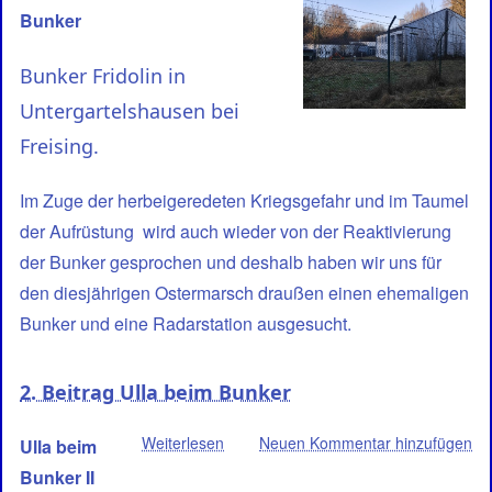
Bunker
Fridolin
in
Bunker Fridolin in
Untergartelshausen
bei
Untergartelshausen bei
Freising.
Freising.
Im Zuge der herbeigeredeten Kriegsgefahr und im Taumel
der Aufrüstung wird auch wieder von der Reaktivierung
der Bunker gesprochen und deshalb haben wir uns für
den diesjährigen Ostermarsch draußen einen ehemaligen
Bunker und eine Radarstation ausgesucht.
2. Beitrag Ulla beim Bunker
Weiterlesen
über
Neuen Kommentar hinzufügen
Ulla beim
2.
Bunker II