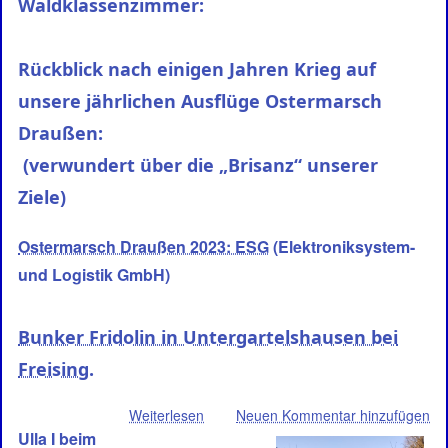
Waldklassenzimmer:
Waldklassenzimmer
Rückblick nach einigen Jahren Krieg auf
unsere jährlichen Ausflüge Ostermarsch
Draußen:
(verwundert über die „Brisanz“ unserer
Ziele)
Ostermarsch Draußen 2023: ESG
(Elektroniksystem-
und Logistik GmbH)
Bunker Fridolin in Untergartelshausen bei
Freising.
Weiterlesen
über
Neuen Kommentar hinzufügen
Ulla I beim
Bunker