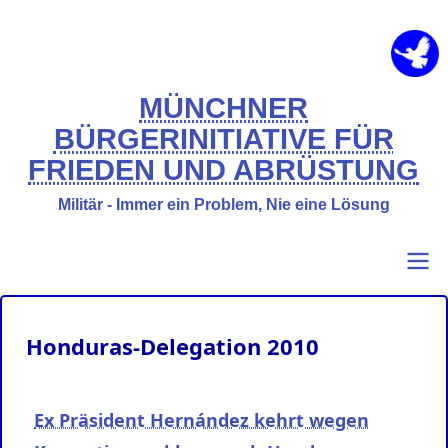
Direkt
zum
Inhalt
MÜNCHNER
BÜRGERINITIATIVE FÜR
FRIEDEN UND ABRÜSTUNG
Militär - Immer ein Problem, Nie eine Lösung
Primary
Benutzermenü
Honduras-Delegation 2010
links
Ex Präsident Hernández kehrt wegen