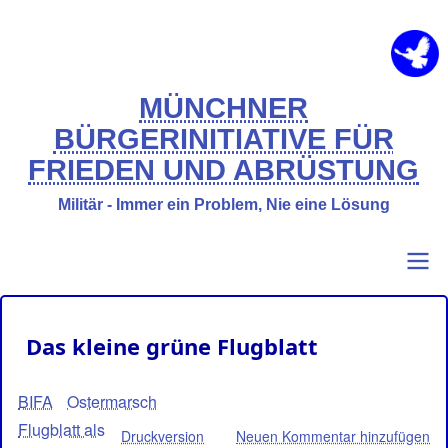
Direkt
zum
Inhalt
MÜNCHNER
BÜRGERINITIATIVE FÜR
FRIEDEN UND ABRÜSTUNG
Militär - Immer ein Problem, Nie eine Lösung
Primary
Benutzermenü
Das kleine grüne Flugblatt
links
BIFA
Ostermarsch
Flugblatt als
Druckversion
Neuen Kommentar hinzufügen