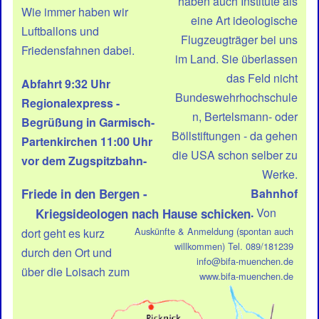
haben auch Institute als
Wie immer haben wir
eine Art ideologische
Luftballons und
Flugzeugträger bei uns
Friedensfahnen dabei.
im Land. Sie überlassen
das Feld nicht
Abfahrt 9:32 Uhr
Bundeswehrhochschule
Regionalexpress -
n, Bertelsmann- oder
Begrüßung in Garmisch-
Böllstiftungen - da gehen
Partenkirchen 11:00 Uhr
die USA schon selber zu
vor dem Zugspitzbahn-
Werke.
Friede in den Bergen -
Bahnhof
.
Von
Kriegsideologen nach Hause schicken
Auskünfte & Anmeldung (spontan auch
dort geht es kurz
willkommen) Tel. 089/181239
durch den Ort und
info@bifa-muenchen.de
über die Loisach zum
www.bifa-muenchen.de