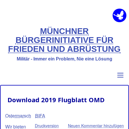
Direkt
zum
Inhalt
MÜNCHNER
BÜRGERINITIATIVE FÜR
FRIEDEN UND ABRÜSTUNG
Militär - Immer ein Problem, Nie eine Lösung
Primary
Benutzermenü
Download 2019 Flugblatt OMD
links
Ostermarsch
BIFA
Druckversion
Neuen Kommentar hinzufügen
Wir bieten