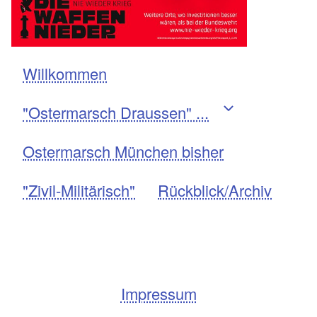
Willkommen
Navigation
"Ostermarsch Draussen" ...
Ostermarsch München bisher
"Zivil-Militärisch"
Rückblick/Archiv
Impressum
Fußzeile