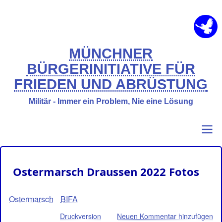
Direkt
zum
Inhalt
MÜNCHNER
BÜRGERINITIATIVE FÜR
FRIEDEN UND ABRÜSTUNG
Militär - Immer ein Problem, Nie eine Lösung
Primary
Benutzermenü
Ostermarsch Draussen 2022 Fotos
links
Ostermarsch
BIFA
Druckversion
Neuen Kommentar hinzufügen