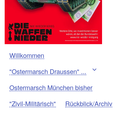
Willkommen
Navigation
"Ostermarsch Draussen" ...
Ostermarsch München bisher
"Zivil-Militärisch"
Rückblick/Archiv