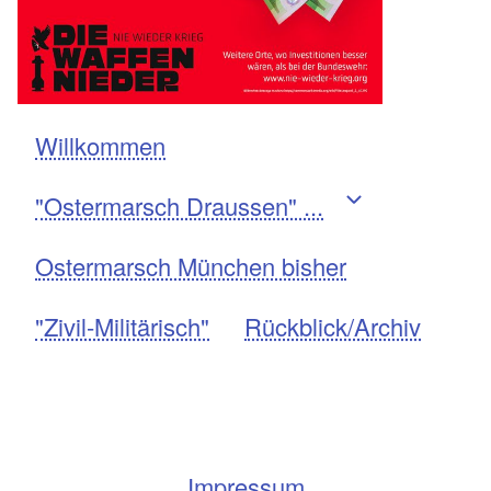
Willkommen
Navigation
"Ostermarsch Draussen" ...
Ostermarsch München bisher
"Zivil-Militärisch"
Rückblick/Archiv
Impressum
Fußzeile