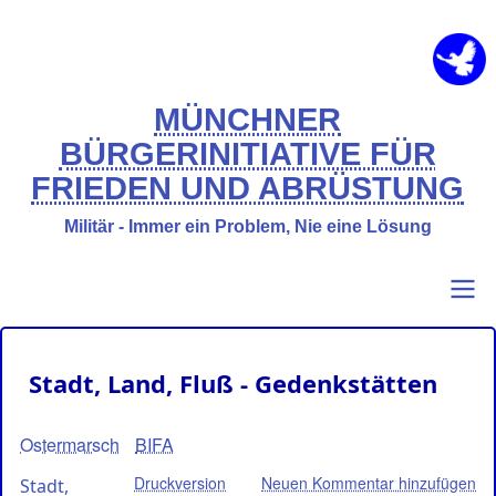
Direkt
zum
Inhalt
MÜNCHNER
BÜRGERINITIATIVE FÜR
FRIEDEN UND ABRÜSTUNG
Militär - Immer ein Problem, Nie eine Lösung
Primary
Benutzermenü
Stadt, Land, Fluß - Gedenkstätten
links
Ostermarsch
BIFA
Druckversion
Neuen Kommentar hinzufügen
Stadt,