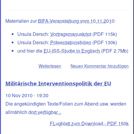
Materialien zur
BIFA-Veranstaltung vom 10.11.2010
:
Ursula Dersch:
Vortragsmanuskript
(PDF 115k)
Ursula Dersch:
Präsentationsfolien
(PDF 130k)
und hier die
EU-ISS-Studie in Englisch
(PDF 2.7Mb)
Weiterlesen
über
Neuen Kommentar hinzufügen
EU
-
Militärische Interventionspolitik der EU
Materialien
10 Nov 2010 - 19:30
zum
Die angekündigten Texte/Folien zum Abend usw. werden
imperialen
Militärbündnis
allmählich
dort verfügbar ..
FLugblatt zum Download - PDF 150k