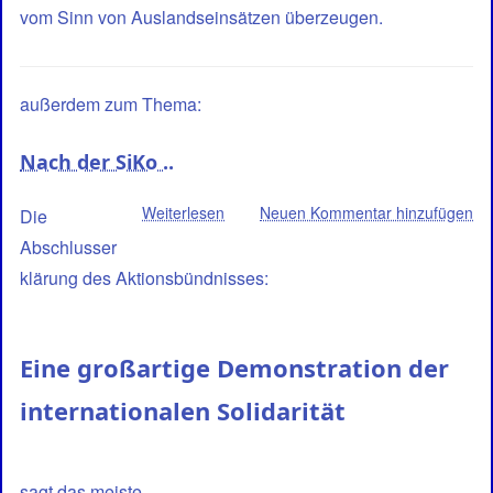
vom Sinn von Auslands­ein­sätzen überzeugen.
außerdem zum Thema:
Nach der SiKo ..
Weiterlesen
über
Neuen Kommentar hinzufügen
Die
Nach
Abschlusser
der
klärung des Aktionsbündnisses:
SiKo
..
Eine großartige Demonstration der
internationalen Solidarität
sagt das meiste.