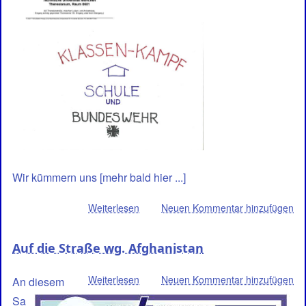
Wir kümmern uns [mehr bald hier ...]
Weiterlesen
über
Neuen Kommentar hinzufügen
Kein
Werben
Auf die Straße wg. Afghanistan
fürs
Sterben
Weiterlesen
über
Neuen Kommentar hinzufügen
An diesem
Auf
Sa