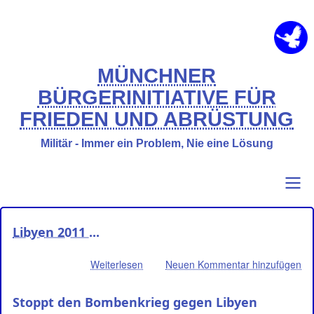
Direkt
zum
Inhalt
MÜNCHNER
BÜRGERINITIATIVE FÜR
FRIEDEN UND ABRÜSTUNG
Militär - Immer ein Problem, Nie eine Lösung
Primary
Benutzermenü
Libyen 2011 ...
links
Weiterlesen
über
Neuen Kommentar hinzufügen
Libyen
2011
Stoppt den Bombenkrieg gegen Libyen