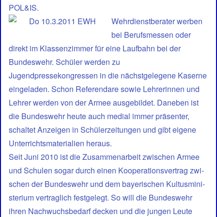
POL&IS.
Wehrdienst­berater werben
bei Berufsmessen oder
direkt im Klassenzimmer für eine Lauf­bahn bei der
Bundeswehr. Schüler werden zu
Jugendpressekongressen in die nächstge­legene Kaserne
eingeladen. Schon Referendare sowie Lehrerinnen und
Lehrer werden von der Armee ausge­bil­det. Daneben ist
die Bund­es­wehr heute auch medial immer präsenter,
schaltet Anzeigen in Schü­ler­zeitungen und gibt eigene
Unterrichts­ma­teria­lien heraus.
Seit Juni 2010 ist die Zusam­menarbeit zwi­schen Armee
und Schu­len sogar durch einen Koope­ra­tions­vertrag zwi­
schen der Bun­deswehr und dem bayer­ischen Kultus­mini­
sterium vertraglich festge­legt. So will die Bundes­wehr
ihren Nach­wuchs­bedarf decken und die jungen Leute