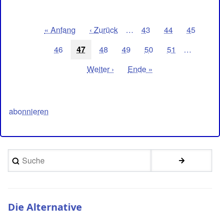
Seitennummerierung
Erste
« Anfang
Vorherige
‹ Zurück
…
Seite
43
Seite
44
Seite
45
Seite
Seite
Seite
46
Aktuelle
47
Seite
48
Seite
49
Seite
50
Seite
51
…
Seite
Nächste
Weiter ›
Letzte
Ende »
Seite
Seite
abonnieren
Suche
Die Alternative