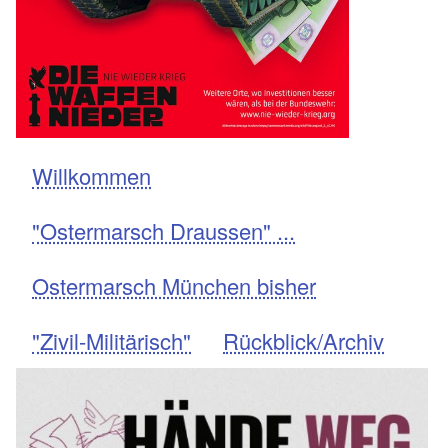
Willkommen
Navigation
"Ostermarsch Draussen" ...
Ostermarsch München bisher
"Zivil-Militärisch"
Rückblick/Archiv