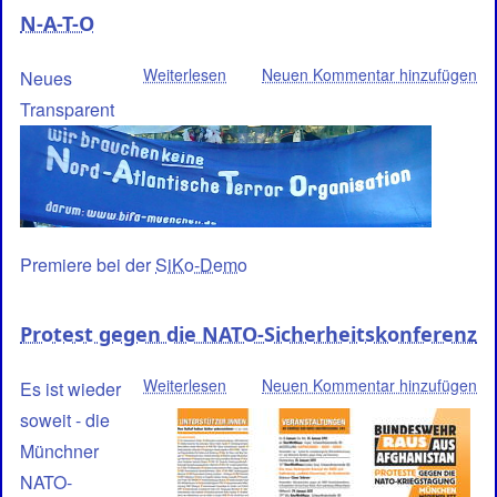
N-A-T-O
Weiterlesen
über
Neuen Kommentar hinzufügen
Neues
N-
Transparent
A-
T-
O
Premiere bei der
SiKo-Demo
Protest gegen die NATO-Sicherheitskonferenz
Weiterlesen
über
Neuen Kommentar hinzufügen
Es ist wieder
Protest
soweit - die
gegen
Münchner
die
NATO-
NATO-