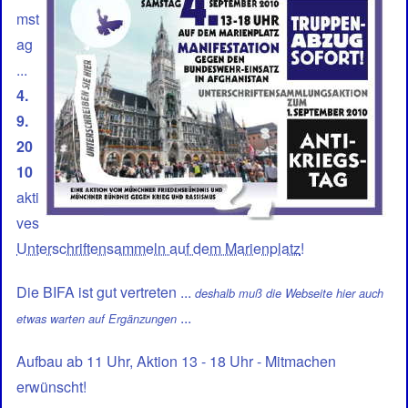
die
mst
Straße
ag
wg.
...
Afghanistan
4.
9.
20
10
akti
ves
Unterschriftensammeln auf dem Marienplatz
!
Die BIFA ist gut vertreten ...
deshalb muß die Webseite hier auch
...
etwas warten auf Ergänzungen
Aufbau ab 11 Uhr, Aktion 13 - 18 Uhr - Mitmachen
erwünscht!